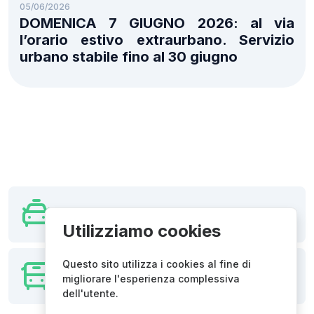
05/06/2026
DOMENICA 7 GIUGNO 2026: al via
l’orario estivo extraurbano. Servizio
urbano stabile fino al 30 giugno
Taxi / NCC
Utilizziamo cookies
Questo sito utilizza i cookies al fine di
Viaggia in sicurezza
migliorare l'esperienza complessiva
Regole per viaggiare bene
dell'utente.