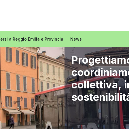
rsi a Reggio Emilia e Provincia
News
Progetti
coordiniam
collettiva, 
sostenibilit